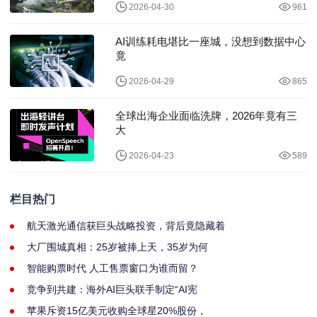
2026-04-30
961
AI训练耗电堪比一座城，没想到数据中心
竟
2026-04-29
865
全球出海企业面临洗牌，2026年竟有三
大
2026-04-23
589
栏目热门
航天激光通信获巨头战略投资，背后竟隐藏着
大厂围城真相：25岁被捧上天，35岁为何
智能购票时代 人工售票窗口为谁而留？
竞争到共建：海外AI巨头联手制定“AI宪
苹果斥资15亿美元收购全球星20%股份，