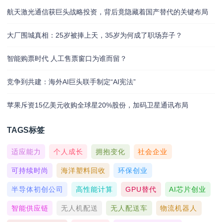
航天激光通信获巨头战略投资，背后竟隐藏着国产替代的关键布局
大厂围城真相：25岁被捧上天，35岁为何成了职场弃子？
智能购票时代 人工售票窗口为谁而留？
竞争到共建：海外AI巨头联手制定“AI宪法”
苹果斥资15亿美元收购全球星20%股份，加码卫星通讯布局
TAGS标签
适应能力
个人成长
拥抱变化
社会企业
可持续时尚
海洋塑料回收
环保创业
半导体初创公司
高性能计算
GPU替代
AI芯片创业
智能供应链
无人机配送
无人配送车
物流机器人