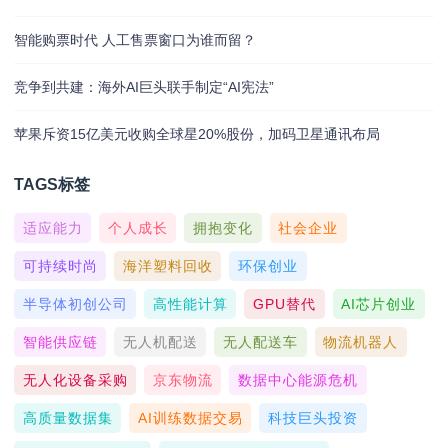
智能购票时代 人工售票窗口为谁而留？
竞争到共建：海外AI巨头联手制定“AI宪法”
苹果斥资15亿美元收购全球星20%股份，加码卫星通讯布局
TAGS标签
适应能力
个人成长
拥抱变化
社会企业
可持续时尚
海洋塑料回收
环保创业
半导体初创公司
高性能计算
GPU替代
AI芯片创业
智能供应链
无人机配送
无人配送车
物流机器人
无人化设备采购
京东物流
数据中心能源危机
高质量数据集
AI训练数据交易
科技巨头投资