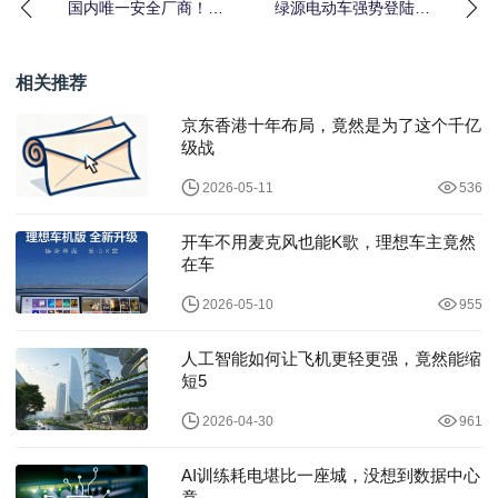
国内唯一安全厂商！奇
绿源电动车强势登陆渝
安信再度上榜Gartner®
超，以“耐用可靠”助燃山
安全信息与事
城体育激情
相关推荐
京东香港十年布局，竟然是为了这个千亿
级战
2026-05-11
536
开车不用麦克风也能K歌，理想车主竟然
在车
2026-05-10
955
人工智能如何让飞机更轻更强，竟然能缩
短5
2026-04-30
961
AI训练耗电堪比一座城，没想到数据中心
竟