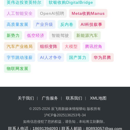
英伟达投资英特尔
软银收购DigitalBridge
人工智能安全
OpenAI招聘
Meta收购Manus
高质量发展
产业升级
反内卷
AI科技叙事
新势力
低空经济
智能驾驶
新能源汽车
汽车产业格局
组织变阵
大模型
腾讯挖角
字节跳动涨薪
AI人才争夺
国产算力
华为昇腾
物联网发展
关于我们
广告服务
联系我们
XML地图
© 2025-2026 辰飞雨新媒体情报驿站 版权所有
沪ICP备2025136253号-34
如有信息侵犯了您的权益，请告知，本站将立刻删除。
联系人电话：18691394093 | 联系人邮箱：80893057@qq.com