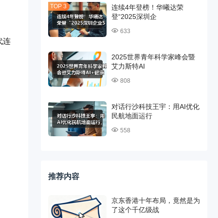
连续4年登榜！华曦达荣
登“2025深圳企
633
代连
。
2025世界青年科学家峰会暨
艾力斯特AI
808
对话行沙科技王宇：用AI优化
民航地面运行
558
推荐内容
京东香港十年布局，竟然是为
了这个千亿级战