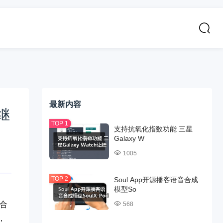
最新内容
继
支持抗氧化指数功能 三星
Galaxy W
1005
Soul App开源播客语音合成
模型So
与合
568
，