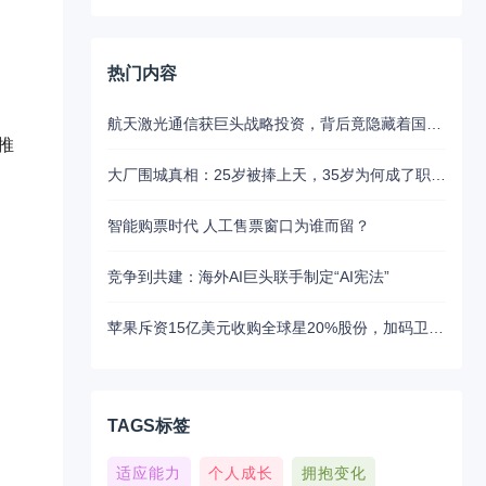
热门内容
航天激光通信获巨头战略投资，背后竟隐藏着国产替代的关键布局
推
大厂围城真相：25岁被捧上天，35岁为何成了职场弃子？
智能购票时代 人工售票窗口为谁而留？
竞争到共建：海外AI巨头联手制定“AI宪法”
苹果斥资15亿美元收购全球星20%股份，加码卫星通讯布局
TAGS标签
适应能力
个人成长
拥抱变化