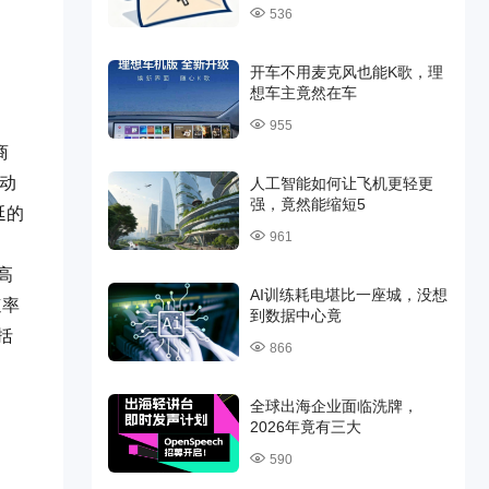
536
开车不用麦克风也能K歌，理
想车主竟然在车
955
商
移动
人工智能如何让飞机更轻更
强，竟然能缩短5
延的
961
高
AI训练耗电堪比一座城，没想
速率
到数据中心竟
括
866
全球出海企业面临洗牌，
2026年竟有三大
590