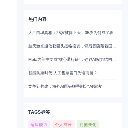
热门内容
大厂围城真相：25岁被捧上天，35岁为何成了职场弃子？
航天激光通信获巨头战略投资，背后竟隐藏着国产替代的关键布局
Meta内部中文成“核心通行证”：硅谷AI权力结构正在东方迁移
智能购票时代 人工售票窗口为谁而留？
竞争到共建：海外AI巨头联手制定“AI宪法”
TAGS标签
适应能力
个人成长
拥抱变化