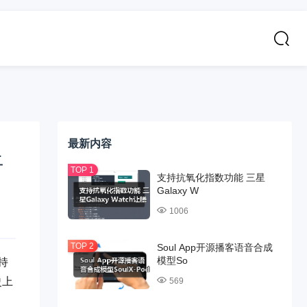
最新内容
上
支持抗氧化指数功能 三星
Galaxy W
1006
Soul App开源播客语音合成
模型So
持
史上
569