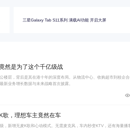
入
三星Galaxy Tab S11系列 满载AI功能 开启大屏
新
竟然是为了这个千亿级战
公楼层，背后是其在港十年的深度布局。从物流中心、收购超市到校企合
最新业务增长数据与未来战略首次披露。
K歌，理想车主竟然在车
级，新增无麦K歌和心动模式。无需麦克风，车内秒变KTV，还有海量播