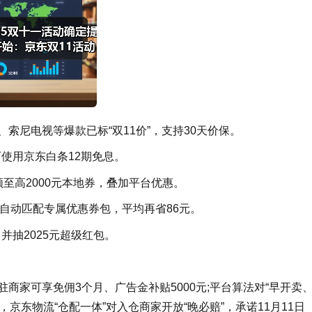
器、索尼电视等爆款已标“双11价”，支持30天价保。
款可使用京东白条12期免息。
领至高2000元本地券，叠加平台优惠。
系统自动匹配专属优惠券包，平均再省86元。
”，并抽2025元超级红包。
驻商家可享免佣3个月、广告金补贴5000元;平台算法对“早开卖
京东物流“仓配一体”对入仓商家开放“晚必赔”，承诺11月11日