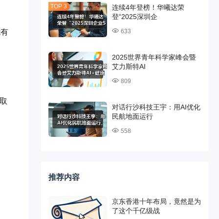
连续4年登榜！华曦达荣
登“2025深圳企
633
能有
2025世界青年科学家峰会暨
艾力斯特AI
809
领取
对话行沙科技王宇：用AI优化
民航地面运行
558
推荐内容
京东香港十年布局，竟然是为
了这个千亿级战