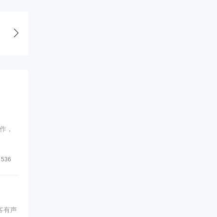
作，
536
客有声