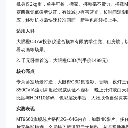
机身仅2kg重，单手可拎，搬家、挪动毫不费力。搭载M
赛西视觉低疲劳认证，有效减少有害蓝光，长时间观影
应，移动机器后快速校准画面，新手也能轻松上手。
适用人群
大眼橙C3 Air投影仪适合预算有限的学生党、租房
看动画等场景。
2. 千元卧室首选：大眼橙C3D(到手价1499元)
核心亮点
专为卧室场景打造，大眼橙C3D集投影、音响、夜灯三合
850CVIA流明亮度经权威认证不虚标，晚上开灯或白天拉
比度与HDR10解码，色彩层次丰富，人物肤色自然真实，
实测表现
MT9660旗舰芯片搭配2G+64G内存，加载4K影片
片无拖影模糊。全局接入腾讯混元大模型，AI语音助