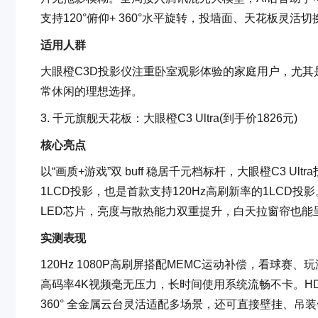
支持120°俯仰+ 360°水平旋转，投墙面、天花板灵活
适用人群
大眼橙C3D投影仪注重卧室观影体验的家庭用户，尤
常休闲的理想选择。
3. 千元旗舰天花板：大眼橙C3 Ultra(到手价1826元)
核心亮点
以“画质+游戏”双 buff 稳居千元档标杆，大眼橙C3 Ul
1LCD投影，也是首款支持120Hz高刷新率的1LCD投
LED芯片，亮度与散热能力双重提升，白天拉窗帘也能
实测表现
120Hz 1080P高刷屏搭配MEMC运动补偿，看球赛、
高码率4K视频毫无压力，长时间使用系统流畅不卡。HDMI
360° 全金属云台灵活适配多场景，还可直接壁挂、吊