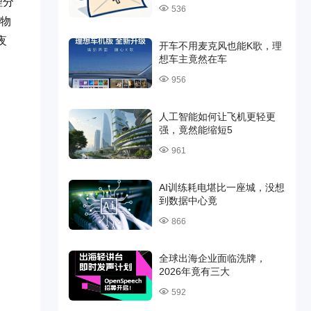
理分
536
景物
夜
开车不用麦克风也能K歌，理
想车主竟然在车
956
人工智能如何让飞机更轻更
强，竟然能缩短5
961
AI训练耗电堪比一座城，没想
到数据中心竟
866
全球出海企业面临洗牌，
2026年竟有三大
592