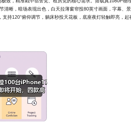
做到极致，精准戳中宿舍党、租房党的核心需求。搭载真1080P物
，画面细节清晰，暗场表现出色，白天拉薄窗帘投80英寸画面，字幕、
支持120°俯仰调节，躺床秒投天花板，底座夜灯轻触即亮，起