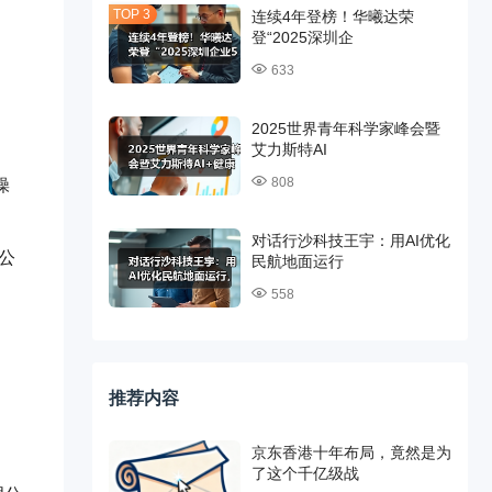
连续4年登榜！华曦达荣
登“2025深圳企
633
间
2025世界青年科学家峰会暨
艾力斯特AI
808
操
对话行沙科技王宇：用AI优化
公
民航地面运行
558
推荐内容
京东香港十年布局，竟然是为
了这个千亿级战