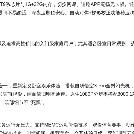
T9系芯片与1G+32G内存，切换网课、追剧APP流畅无卡顿。
眼睛不易酸涩，深夜追剧也安心。自动对焦+梯形校正功能秒速
族，以及追求高性价比的入门级家庭用户，尤其适合卧室日常观影、
一，重新定义卧室娱乐体验。搭载自研悟空X Pro全封闭光机
窗帘观影，画面依旧明亮通透。原生1080P分辨率搭配3000:1
暗部细节不 “死黑”。
、多任务运行无压力。支持MEMC运动补偿技术，观看体育赛事、动
手可快速找片、剧情闲聊、推荐美食，交互体验升级。双维调节云