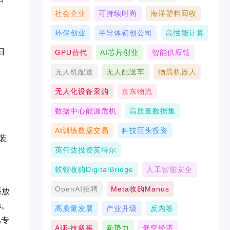
社会企业
可持续时尚
海洋塑料回收
环保创业
半导体初创公司
高性能计算
日
GPU替代
AI芯片创业
智能供应链
无人机配送
无人配送车
物流机器人
无人化设备采购
京东物流
数据中心能源危机
高质量数据集
AI训练数据交易
科技巨头投资
装
英伟达投资英特尔
软银收购DigitalBridge
人工智能安全
OpenAI招聘
Meta收购Manus
播放
s。
高质量发展
产业升级
反内卷
比专
AI科技叙事
新势力
低空经济