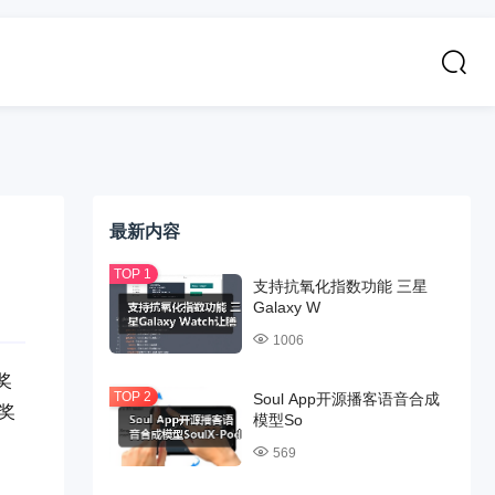
最新内容
支持抗氧化指数功能 三星
Galaxy W
1006
奖
Soul App开源播客语音合成
中奖
模型So
569