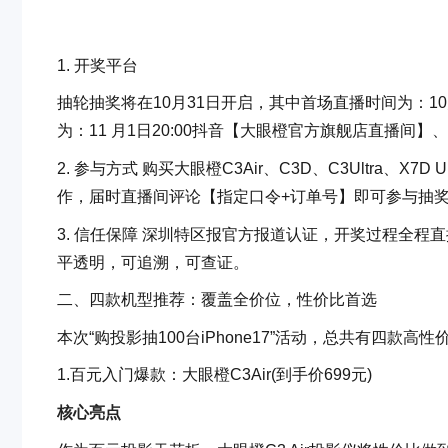
1. 开奖平台
抽轮抽奖将在10月31日开启，其中首场直播时间为：10
为：11 月1日20:00抖音【大眼橙官方旗舰店直播间】、
2. 参与方式 购买大眼橙C3Air、C3D、C3Ultra、
作，届时直播间评论【指定口令+订单号】即可参与抽
3. 信任保障 深圳特区报官方报道认证，开奖过程全
平透明，可追溯，可查证。
二、四款机型推荐：覆盖全价位，性价比首选
本次“购投影抽100台iPhone17”活动，总共有四
1.百元入门爆款：大眼橙C3Air(到手价699元)
核心亮点