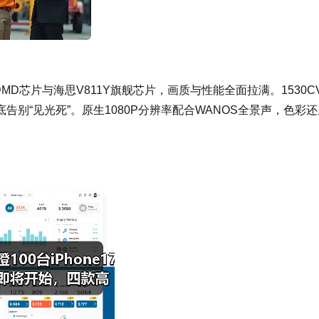
’’DMD芯片与海思V811Y旗舰芯片，画质与性能全面拉满。1530CV
别“见光死”。原生1080P分辨率配合WANOS全景声，色彩还