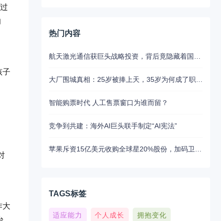
通过
响
热门内容
航天激光通信获巨头战略投资，背后竟隐藏着国产替代的关键布局
孩子
大厂围城真相：25岁被捧上天，35岁为何成了职场弃子？
智能购票时代 人工售票窗口为谁而留？
竞争到共建：海外AI巨头联手制定“AI宪法”
，
苹果斥资15亿美元收购全球星20%股份，加码卫星通讯布局
对
TAGS标签
作大
适应能力
个人成长
拥抱变化
台