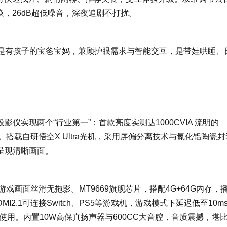
切换，26dB超低噪音，深夜追剧不打扰。
其是有孩子的宝爸宝妈，兼顾护眼需求与智能交互，是带娃哄睡、
tra投影仪实现两个“行业第一”：首款亮度实测达1000CVIA 流明的
影。搭载自研悟空X Ultra光机，采用屏偏分离技术与氮化铝陶瓷封
呈现清晰画面。
玩游戏画面丝滑无拖影。MT9669旗舰芯片，搭配4G+64G内存，
2.1可连接Switch、PS5等游戏机，游戏模式下延迟低至10m
装使用。内置10W高保真扬声器与600CC大音腔，音质震撼，堪