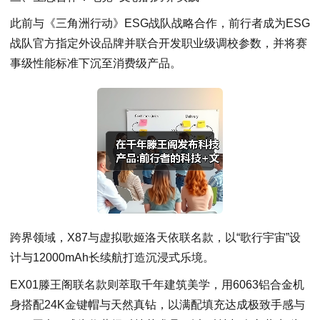
此前与《三角洲行动》ESG战队战略合作，前行者成为ESG
战队官方指定外设品牌并联合开发职业级调校参数，并将赛
事级性能标准下沉至消费级产品。
跨界领域，X87与虚拟歌姬洛天依联名款，以“歌行宇宙”设
计与12000mAh长续航打造沉浸式乐境。
EX01滕王阁联名款则萃取千年建筑美学，用6063铝合金机
身搭配24K金键帽与天然真钻，以满配填充达成极致手感与