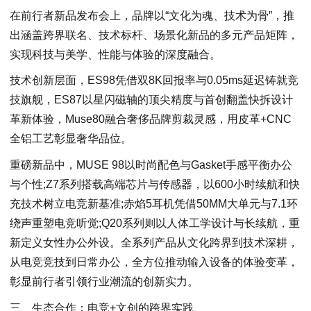
在前行者新品发布会上，品牌以“文化为魂、技术为骨”，推
出涵盖跨界联名、技术标杆、场景化新品的多元产品矩阵，
实现科技与美学、性能与体验的深度融合。
技术创新层面，ES98凭借双8K回报率与0.05ms延迟铸就竞
技旗舰，ES87以星闪磁轴的顶尖精度与首创翻盖快拆设计
革新体验，Muse80融合奢侈品牌剪裁灵感，用皮革+CNC
全铝工艺彰显奢华品位。
重磅新品中，MUSE 98以时尚配色与Gasket手感平衡办公
与个性;Z7系列搭载高端芯片与传感器，以600小时续航和快
充技术树立电竞新基准;赤焰5耳机凭借50MM大单元与7.1环
绕声重塑电竞听觉;Q20系列则以人体工学设计与长续航，重
新定义女性办公外设。全系列产品从文化跨界到技术深耕，
从电竞竞技到日常办公，全方位推动输入设备的体验变革，
彰显前行者引领行业潮流的创新实力。
三、生态合作：电竞+文创的跨界实践