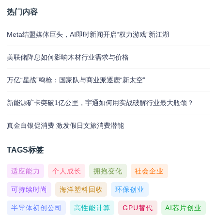
热门内容
Meta结盟媒体巨头，AI即时新闻开启“权力游戏”新江湖
美联储降息如何影响木材行业需求与价格
万亿“星战”鸣枪：国家队与商业派逐鹿“新太空”
新能源矿卡突破1亿公里，宇通如何用实战破解行业最大瓶颈？
真金白银促消费 激发假日文旅消费潜能
TAGS标签
适应能力
个人成长
拥抱变化
社会企业
可持续时尚
海洋塑料回收
环保创业
半导体初创公司
高性能计算
GPU替代
AI芯片创业