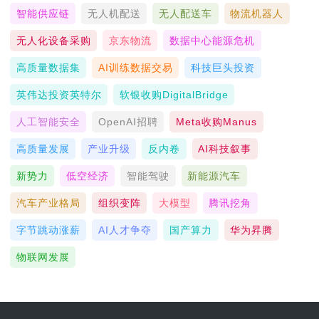
智能供应链
无人机配送
无人配送车
物流机器人
无人化设备采购
京东物流
数据中心能源危机
高质量数据集
AI训练数据交易
科技巨头投资
英伟达投资英特尔
软银收购DigitalBridge
人工智能安全
OpenAI招聘
Meta收购Manus
高质量发展
产业升级
反内卷
AI科技叙事
新势力
低空经济
智能驾驶
新能源汽车
汽车产业格局
组织变阵
大模型
腾讯挖角
字节跳动涨薪
AI人才争夺
国产算力
华为昇腾
物联网发展