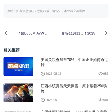
声明：如有信息侵犯了您的权益，请告知，本站将立刻删除。
华硕B850M AYW OC
别等11月11日！2025双
WIFI7 W主板开售 白色
十一10月20日晚8点提
超
前爆发，
相关推荐
美国关税叠加至70%，中国企业如何通过
转
2026-05-13
956
江西小镇竟能天天飘雪，原来藏着250场
跨
2026-05-13
581