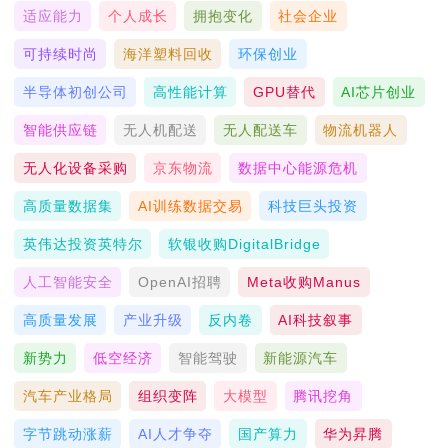
适应能力
个人成长
拥抱变化
社会企业
可持续时尚
海洋塑料回收
环保创业
半导体初创公司
高性能计算
GPU替代
AI芯片创业
智能供应链
无人机配送
无人配送车
物流机器人
无人化设备采购
京东物流
数据中心能源危机
高质量数据集
AI训练数据交易
科技巨头投资
英伟达投资英特尔
软银收购DigitalBridge
人工智能安全
OpenAI招聘
Meta收购Manus
高质量发展
产业升级
反内卷
AI科技叙事
新势力
低空经济
智能驾驶
新能源汽车
汽车产业格局
组织变阵
大模型
腾讯挖角
字节跳动涨薪
AI人才争夺
国产算力
华为昇腾