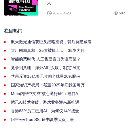
大
2026-04-23
592
栏目热门
航天激光通信获巨头战略投资，背后竟隐藏着
大厂围城真相：25岁被捧上天，35岁为何
智能购票时代 人工售票窗口为谁而留？
竞争到共建：海外AI巨头联手制定“AI宪
苹果斥资15亿美元收购全球星20%股份，
国家知识产权局：截至2025年底我国每万
Meta内部中文成“核心通行证”：硅谷A
腾讯AI技术突破，游戏业务迎来新机遇
香港88%员工已用AI，为何仅14%接受
阿里云vTrus SSL证书夏季大促，最