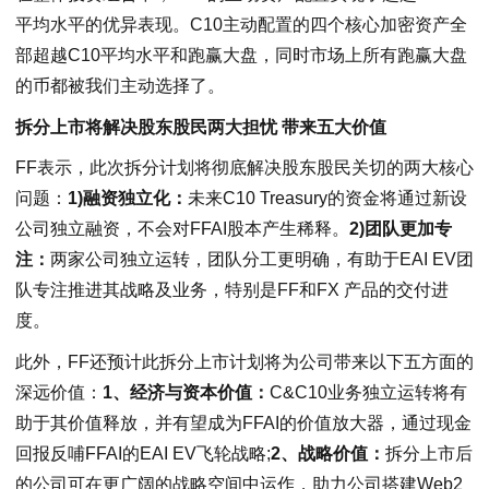
平均水平的优异表现。C10主动配置的四个核心加密资产全
部超越C10平均水平和跑赢大盘，同时市场上所有跑赢大盘
的币都被我们主动选择了。
拆分上市将解决股东股民两大担忧 带来五大价值
FF表示，此次拆分计划将彻底解决股东股民关切的两大核心
问题：
1)融资独立化：
未来C10 Treasury的资金将通过新设
公司独立融资，不会对FFAI股本产生稀释。
2)团队更加专
注：
两家公司独立运转，团队分工更明确，有助于EAI EV团
队专注推进其战略及业务，特别是FF和FX 产品的交付进
度。
此外，FF还预计此拆分上市计划将为公司带来以下五方面的
深远价值：
1、经济与资本价值：
C&C10业务独立运转将有
助于其价值释放，并有望成为FFAI的价值放大器，通过现金
回报反哺FFAI的EAI EV飞轮战略;
2、战略价值：
拆分上市后
的公司可在更广阔的战略空间中运作，助力公司搭建Web2