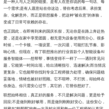
是一种人与人之间的链接。是有人在意你说的每一句话、每
一个需求;是有人愿意站在你这边，替你考虑后果、承担复
杂、化解意外。而正是联想服务，把这种“被在意”的体验，
变成了日常可依赖的存在。
也正因此，在即将到来的国庆长假，无论你是在路上奔赴热
爱，还是在家中享受团圆，都无需为设备使用而分心。很多
时候，一个卡顿、一项设置、一次闪退，可能打乱节奏、影
响心情。但现在，有了联想推出的行业首款个人智能设备AI
服务智能体——想帮帮，事情变得不一样了——遇到常见问
题，它能第一时间出现，给出清晰指引、迅速解决;而当情况
更复杂，它也能帮你找到专业工程师接力处理，确保问题稳
妥落地，情绪也被好好照顾。它不喧哗、不打扰，却始终在
你身边。你只需安心过节，其它的，它替你想好了。
联想始终相信，真正好的服务，不只是解决问题，更是给予
回应;不是做到刚好够用，而是做到刚刚好安心。这份安心，
就藏在“想帮帮”的每一次及时出现和每一位工程师的认真守