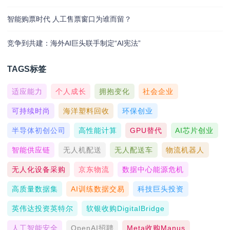
智能购票时代 人工售票窗口为谁而留？
竞争到共建：海外AI巨头联手制定“AI宪法”
TAGS标签
适应能力
个人成长
拥抱变化
社会企业
可持续时尚
海洋塑料回收
环保创业
半导体初创公司
高性能计算
GPU替代
AI芯片创业
智能供应链
无人机配送
无人配送车
物流机器人
无人化设备采购
京东物流
数据中心能源危机
高质量数据集
AI训练数据交易
科技巨头投资
英伟达投资英特尔
软银收购DigitalBridge
人工智能安全
OpenAI招聘
Meta收购Manus