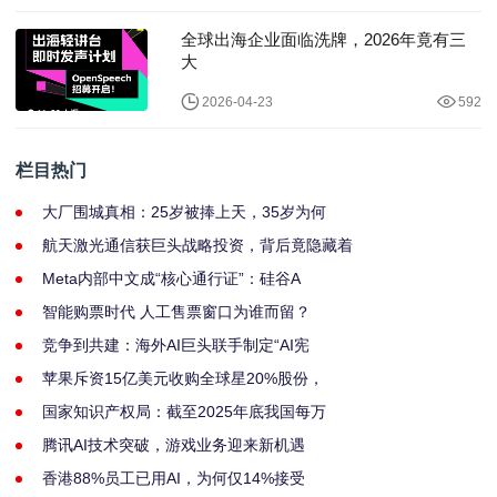
全球出海企业面临洗牌，2026年竟有三
大
2026-04-23
592
栏目热门
大厂围城真相：25岁被捧上天，35岁为何
航天激光通信获巨头战略投资，背后竟隐藏着
Meta内部中文成“核心通行证”：硅谷A
智能购票时代 人工售票窗口为谁而留？
竞争到共建：海外AI巨头联手制定“AI宪
苹果斥资15亿美元收购全球星20%股份，
国家知识产权局：截至2025年底我国每万
腾讯AI技术突破，游戏业务迎来新机遇
香港88%员工已用AI，为何仅14%接受