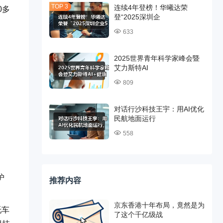
连续4年登榜！华曦达荣
0多
登“2025深圳企
633
2025世界青年科学家峰会暨
艾力斯特AI
809
对话行沙科技王宇：用AI优化
民航地面运行
558
护
推荐内容
京东香港十年布局，竟然是为
托车
了这个千亿级战