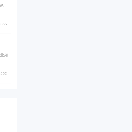
W、
866
企业如
592