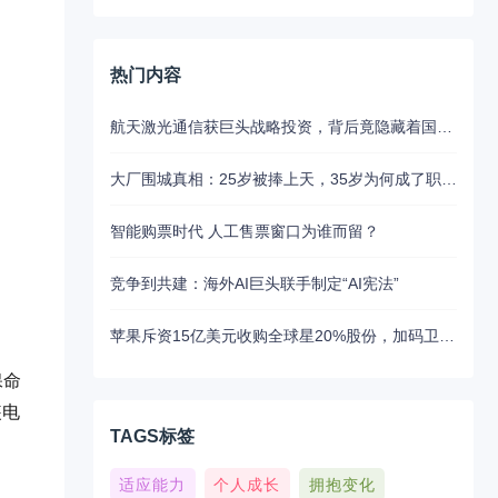
热门内容
航天激光通信获巨头战略投资，背后竟隐藏着国产替代的关键布局
大厂围城真相：25岁被捧上天，35岁为何成了职场弃子？
智能购票时代 人工售票窗口为谁而留？
竞争到共建：海外AI巨头联手制定“AI宪法”
苹果斥资15亿美元收购全球星20%股份，加码卫星通讯布局
保命
装电
TAGS标签
适应能力
个人成长
拥抱变化