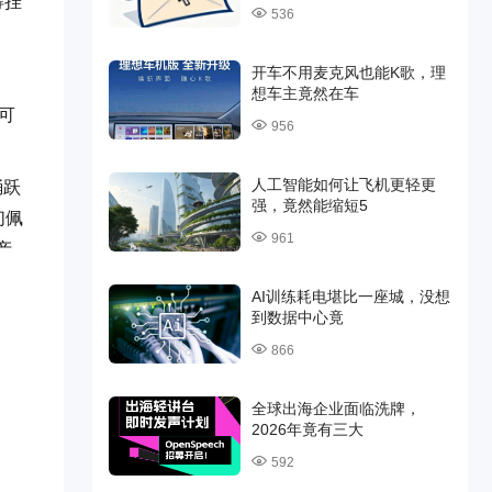
得挂
536
开车不用麦克风也能K歌，理
想车主竟然在车
可
956
人工智能如何让飞机更轻更
踊跃
强，竟然能缩短5
们佩
961
产
AI训练耗电堪比一座城，没想
到数据中心竟
866
全球出海企业面临洗牌，
2026年竟有三大
592