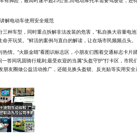
车有脚蹬，最高时速不超25公里;而电动摩托车需要驾驶证，还
讲解电动车使用安全规范
分三种车型，同时重点拆解非法改装的危害，“私自换大容量电池
生命开玩笑。”鲜活的案例与直白的解读，让在场市民频频点头。
热情。“火眼金睛”看图识标志区，小朋友们围着交通标志卡片
问一答间巩固骑行规则;最受欢迎的当属“头盔守护”打卡区，市民
影，发朋友圈做公益活动推广，还能兑换头盔锁、反光贴等实用安全