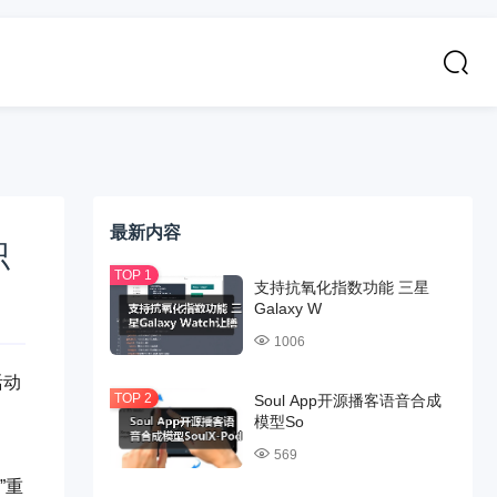
最新内容
识
支持抗氧化指数功能 三星
Galaxy W
1006
活动
Soul App开源播客语音合成
、
模型So
569
”重