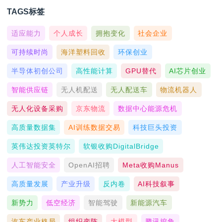
TAGS标签
适应能力
个人成长
拥抱变化
社会企业
可持续时尚
海洋塑料回收
环保创业
半导体初创公司
高性能计算
GPU替代
AI芯片创业
智能供应链
无人机配送
无人配送车
物流机器人
无人化设备采购
京东物流
数据中心能源危机
高质量数据集
AI训练数据交易
科技巨头投资
英伟达投资英特尔
软银收购DigitalBridge
人工智能安全
OpenAI招聘
Meta收购Manus
高质量发展
产业升级
反内卷
AI科技叙事
新势力
低空经济
智能驾驶
新能源汽车
汽车产业格局
组织变阵
大模型
腾讯挖角