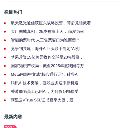
栏目热门
航天激光通信获巨头战略投资，背后竟隐藏着
大厂围城真相：25岁被捧上天，35岁为何
智能购票时代 人工售票窗口为谁而留？
竞争到共建：海外AI巨头联手制定“AI宪
苹果斥资15亿美元收购全球星20%股份，
国家知识产权局：截至2025年底我国每万
Meta内部中文成“核心通行证”：硅谷A
腾讯AI技术突破，游戏业务迎来新机遇
香港88%员工已用AI，为何仅14%接受
阿里云vTrus SSL证书夏季大促，最
最新内容