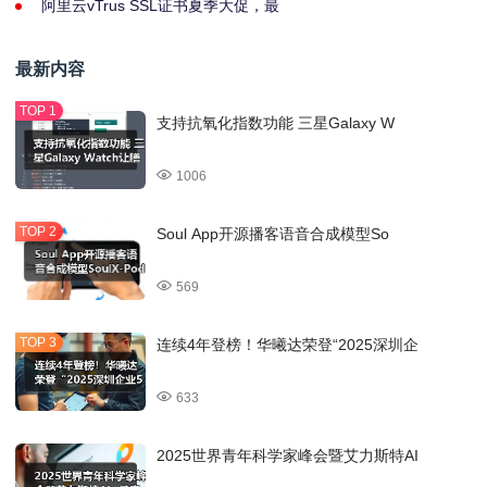
阿里云vTrus SSL证书夏季大促，最
最新内容
支持抗氧化指数功能 三星Galaxy W
1006
Soul App开源播客语音合成模型So
569
连续4年登榜！华曦达荣登“2025深圳企
633
2025世界青年科学家峰会暨艾力斯特AI