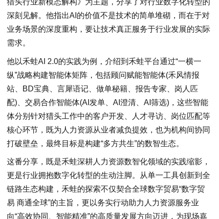
猎头行业新模态解构》为主题，分享了对行业数字化转型的
深刻见解。他指出AI的价值不是技术的简单堆砌，而在于对
业务场景的深度重构，要让技术真正服务于行业发展的实际
需求。
他以禾蛙AI 2.0的实践为例，介绍到禾蛙平台通过“一横一
纵”战略构建智能体矩阵，包括顾问赋能智能体(禾风情报
站、BD宝典、言犀语记、做单秘籍、报告专家、岗人匹
配)、交易合作智能体(AI发单、AI澄清、AI筛选)，这些智能
体分别针对猎头工作中的客户开发、人才寻访、岗位匹配等
核心环节，既为人力资源从业者减负提效，也为机构间协同
打破壁垒，最终目标是构建“多方共生”的数智生态。
这番分享，既是禾蛙深耕人力资源数智化领域的实践缩影，
更是行业拥抱数字化转型的生动注脚。从单一工具创新到全
链路生态构建，禾蛙的探索不仅契合全球数字贸易“数字贸
易 商通全球”的主旨，更以务实行动助力人力资源服务业
向“高效协同、智能精准”的高质量发展方向迈进，为现场嘉