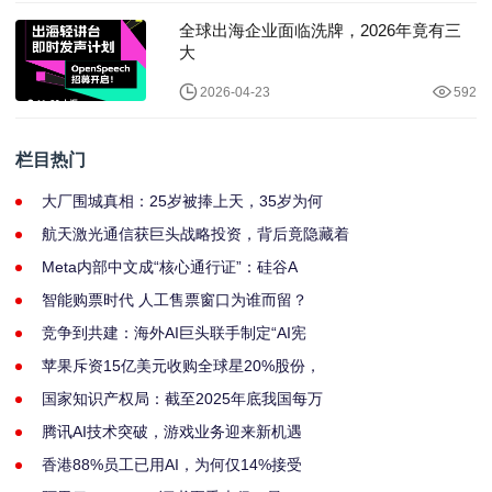
全球出海企业面临洗牌，2026年竟有三
大
2026-04-23
592
栏目热门
大厂围城真相：25岁被捧上天，35岁为何
航天激光通信获巨头战略投资，背后竟隐藏着
Meta内部中文成“核心通行证”：硅谷A
智能购票时代 人工售票窗口为谁而留？
竞争到共建：海外AI巨头联手制定“AI宪
苹果斥资15亿美元收购全球星20%股份，
国家知识产权局：截至2025年底我国每万
腾讯AI技术突破，游戏业务迎来新机遇
香港88%员工已用AI，为何仅14%接受