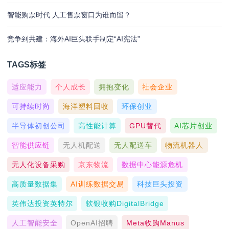
智能购票时代 人工售票窗口为谁而留？
竞争到共建：海外AI巨头联手制定“AI宪法”
TAGS标签
适应能力
个人成长
拥抱变化
社会企业
可持续时尚
海洋塑料回收
环保创业
半导体初创公司
高性能计算
GPU替代
AI芯片创业
智能供应链
无人机配送
无人配送车
物流机器人
无人化设备采购
京东物流
数据中心能源危机
高质量数据集
AI训练数据交易
科技巨头投资
英伟达投资英特尔
软银收购DigitalBridge
人工智能安全
OpenAI招聘
Meta收购Manus