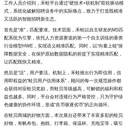
工作人员介绍到，禾蛙平台通过“硬技术+软机制”双轮驱动模
式，系统化破解招聘业务中的实际痛点，致力于打造既精准
又活跃的智能招聘新生态。
首先是“准”，匹配要准。技术层面，禾蛙以自主研发的MS匹
配系统为引擎，依托人力资源赛道的第一个自主训练的垂类
行业模型HWE，实现语义精准匹配。同时，以“向量上链”保
障数据安全，在保护原始数据隐私的前提下实现精准匹配，
让匹配既快又精准。
然后是“活”，用户要活。机制上，禾蛙推出行为即信用，信
用即权益的“蛙贝用户信用体系”，顾问的每一次规范操作都
会获得对应蛙贝奖励，而蛙贝等级越高，可解锁的福利和权
益也越多。同时，平台会对违规行为严格管控，只为守护绿
色健康的协作环境，形成“良币驱逐劣币”的正向循环。
在蛙贝商城的好物方面，本次展台还带来了丰富多彩的蛙贝
好物，有帆布包、抱枕、行李箱、保温杯、充电宝等，吸引