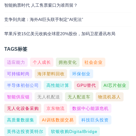
智能购票时代 人工售票窗口为谁而留？
竞争到共建：海外AI巨头联手制定“AI宪法”
苹果斥资15亿美元收购全球星20%股份，加码卫星通讯布局
TAGS标签
适应能力
个人成长
拥抱变化
社会企业
可持续时尚
海洋塑料回收
环保创业
半导体初创公司
高性能计算
GPU替代
AI芯片创业
智能供应链
无人机配送
无人配送车
物流机器人
无人化设备采购
京东物流
数据中心能源危机
高质量数据集
AI训练数据交易
科技巨头投资
英伟达投资英特尔
软银收购DigitalBridge