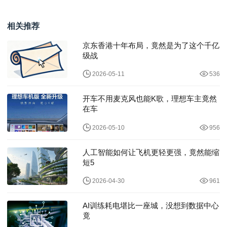
划”，高通专家：围绕三
球开源前十，千问
大支柱推动智能
Qwen3-Omni登
相关推荐
京东香港十年布局，竟然是为了这个千亿
级战
2026-05-11
536
开车不用麦克风也能K歌，理想车主竟然
在车
2026-05-10
956
人工智能如何让飞机更轻更强，竟然能缩
短5
2026-04-30
961
AI训练耗电堪比一座城，没想到数据中心
竟