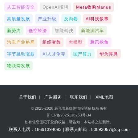
人工智能安全
OpenAI招聘
Meta收购Manus
高质量发展
产业升级
反内卷
AI科技叙事
新势力
低空经济
智能驾驶
新能源汽车
汽车产业格局
组织变阵
大模型
腾讯挖角
字节跳动涨薪
AI人才争夺
国产算力
华为昇腾
物联网发展
关于我们
广告服务
联系我们
XML地图
© 2025-2026 辰飞雨新媒体情报驿站 版权所有
沪ICP备2025136253号-34
如有信息侵犯了您的权益，请告知，本站将立刻删除。
联系人电话：18691394093 | 联系人邮箱：80893057@qq.com