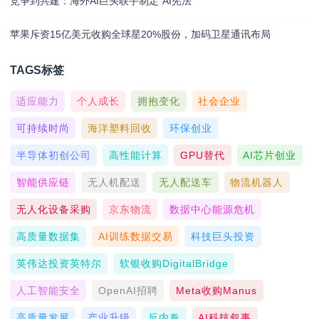
竞争到共建：海外AI巨头联手制定“AI宪法”
苹果斥资15亿美元收购全球星20%股份，加码卫星通讯布局
TAGS标签
适应能力
个人成长
拥抱变化
社会企业
可持续时尚
海洋塑料回收
环保创业
半导体初创公司
高性能计算
GPU替代
AI芯片创业
智能供应链
无人机配送
无人配送车
物流机器人
无人化设备采购
京东物流
数据中心能源危机
高质量数据集
AI训练数据交易
科技巨头投资
英伟达投资英特尔
软银收购DigitalBridge
人工智能安全
OpenAI招聘
Meta收购Manus
高质量发展
产业升级
反内卷
AI科技叙事