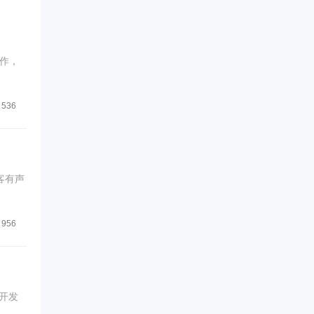
作，
536
客有声
956
开发