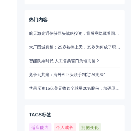
热门内容
航天激光通信获巨头战略投资，背后竟隐藏着国产替代的关键布局
大厂围城真相：25岁被捧上天，35岁为何成了职场弃子？
智能购票时代 人工售票窗口为谁而留？
竞争到共建：海外AI巨头联手制定“AI宪法”
苹果斥资15亿美元收购全球星20%股份，加码卫星通讯布局
TAGS标签
适应能力
个人成长
拥抱变化