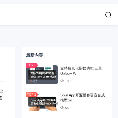
最新内容
支持抗氧化指数功能 三星
Galaxy W
1006
业
Soul App开源播客语音合成
底
模型So
569