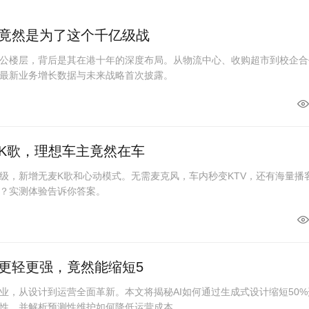
竟然是为了这个千亿级战
公楼层，背后是其在港十年的深度布局。从物流中心、收购超市到校企合
最新业务增长数据与未来战略首次披露。
K歌，理想车主竟然在车
级，新增无麦K歌和心动模式。无需麦克风，车内秒变KTV，还有海量播
？实测体验告诉你答案。
更轻更强，竟然能缩短5
业，从设计到运营全面革新。本文将揭秘AI如何通过生成式设计缩短50%
性，并解析预测性维护如何降低运营成本...