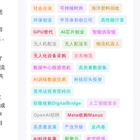
社会企业
可持续时尚
海洋塑料回收
思
环保创业
半导体初创公司
高性能计算
需
容
GPU替代
AI芯片创业
智能供应链
境，
无人机配送
无人配送车
物流机器人
无人化设备采购
京东物流
了
致流
数据中心能源危机
高质量数据集
共
AI训练数据交易
科技巨头投资
英伟达投资英特尔
发
软银收购DigitalBridge
人工智能安全
色成
率
OpenAI招聘
Meta收购Manus
目
高质量发展
产业升级
反内卷
AI科技叙事
新势力
低空经济