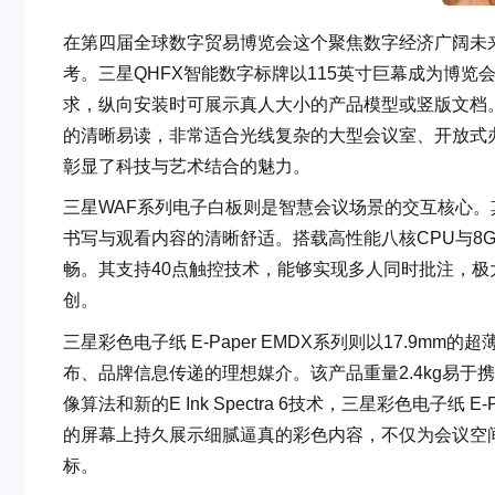
在第四届全球数字贸易博览会这个聚焦数字经济广阔未
考。三星QHFX智能数字标牌以115英寸巨幕成为博
求，纵向安装时可展示真人大小的产品模型或竖版文档
的清晰易读，非常适合光线复杂的大型会议室、开放式办
彰显了科技与艺术结合的魅力。
三星WAF系列电子白板则是智慧会议场景的交互核心。其38
书写与观看内容的清晰舒适。搭载高性能八核CPU与8G
畅。其支持40点触控技术，能够实现多人同时批注，
创。
三星彩色电子纸 E-Paper EMDX系列则以17.9
布、品牌信息传递的理想媒介。该产品重量2.4kg易
像算法和新的E Ink Spectra 6技术，三星彩色电子纸 
的屏幕上持久展示细腻逼真的彩色内容，不仅为会议空
标。