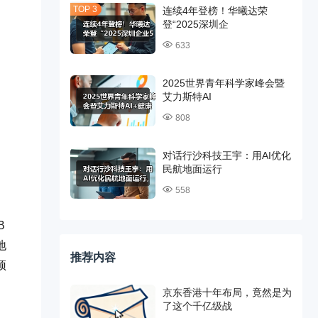
连续4年登榜！华曦达荣
登“2025深圳企
633
2025世界青年科学家峰会暨
艾力斯特AI
808
对话行沙科技王宇：用AI优化
民航地面运行
558
B
地
推荐内容
顶
京东香港十年布局，竟然是为
了这个千亿级战