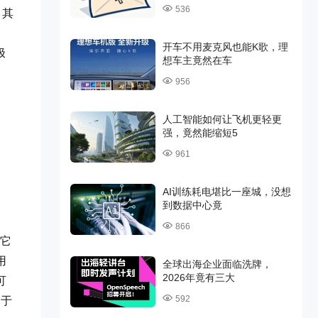
536
。其
开车不用麦克风也能K歌，理
极
想车主竟然在车
956
人工智能如何让飞机更轻更
强，竟然能缩短5
961
AI训练耗电堪比一座城，没想
到数据中心竟
866
。它
用
全球出海企业面临洗牌，
2026年竟有三大
可
592
用于