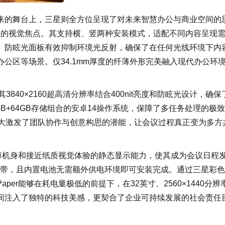
来的舞台上，三星则全方位呈现了对未来智慧办公与商业空间的
览会的视觉焦点。其支持横、竖两种安装模式，适配不同内容呈现
。防眩光面板有效抑制环境光反射，确保了在任何光线环境下内
公区等场景。仅34.1mm厚度的纤薄外形完美融入现代办公环
40×2160超高清分辨率结合400nit亮度和防眩光设计，确保
B+64GB存储组合的安卓14操作系统，保障了多任务处理的极
极大激发了团队协作与创意构思的潜能，让会议过程真正变为多方
mm的超薄机身和接近纸质视觉体验的静态显示能力，使其成为会议日程
于携带，且内置电池无需额外供电环境即可安装完成。通过三星彩
E-Paper能够在耗电量极低的前提下，在32英寸、2560×1440分辨
间注入了独特的科技美感，更契合了企业可持续发展的社会责任