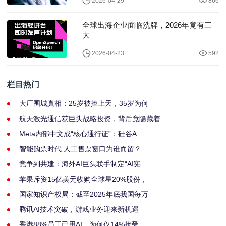
2026-04-29
866
全球出海企业面临洗牌，2026年竟有三
大
2026-04-23
592
栏目热门
大厂围城真相：25岁被捧上天，35岁为何
航天激光通信获巨头战略投资，背后竟隐藏着
Meta内部中文成“核心通行证”：硅谷A
智能购票时代 人工售票窗口为谁而留？
竞争到共建：海外AI巨头联手制定“AI宪
苹果斥资15亿美元收购全球星20%股份，
国家知识产权局：截至2025年底我国每万
腾讯AI技术突破，游戏业务迎来新机遇
香港88%员工已用AI，为何仅14%接受