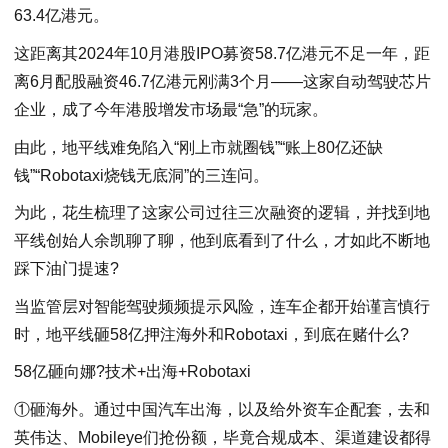
63.4亿港元。
这距离其2024年10月港股IPO募资58.7亿港元不足一年，距
离6月配股融资46.7亿港元刚满3个月——这家自动驾驶芯片
企业，成了今年港股增发市场最“急”的玩家。
由此，地平线难免陷入“刚上市就圈钱”“账上80亿还缺
钱”“Robotaxi烧钱无底洞”的三连问。
为此，花生梳理了这家公司过往三次融资的逻辑，并找到地
平线创始人余凯聊了聊，他到底看到了什么，才如此不断地
踩下油门提速?
当监管层对智能驾驶频频提示风险，连车企都开始谨言慎行
时，地平线砸58亿押注海外和Robotaxi，到底在赌什么?
58亿砸向娜?技术+出海+Robotaxi
①砸海外。通过中国汽车出海，以及给外资车企配套，去和
英伟达、Mobileye们抢份额，毕竟合规成本、渠道建设都得