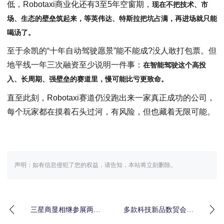
低，Robotaxi商业化还有3至5年空窗期，
现在不把技术、市
场、生态的壁垒筑起来，等英伟达、特斯拉把坑占满，再进场就只能
喝汤
了
。
至于余凯的“十年自动驾驶愿景”能不能成?没人敢打包票。但
地平线一年三次融资至少说明一件事：
在智能驾驶这个高投
入、长周期、强壁垒的赛道里，慢可能比亏更致命。
直至此刻，Robotaxi赛道仍没跑出来一家真正成功的公司，
每个玩家都在摸着石头过河，有风险，但也藏着无限可能。
声明：如有信息侵犯了您的权益，请告知，本站将立刻删除。
三星商显相继参展两大
多款科技新品数贸会全
展会，以全线智能解决
球首发 这家西湖国企为