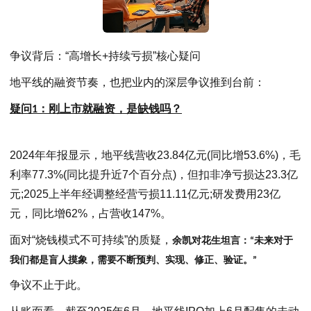
争议背后：“高增长+持续亏损”核心疑问
地平线的融资节奏，也把业内的深层争议推到台前：
疑问
1
：
刚上市就融资，是缺钱
吗
？
2024年年报显示，地平线营收23.84亿元(同比增53.6%)，毛
利率77.3%(同比提升近7个百分点)，但扣非净亏损达23.3亿
元;2025上半年经调整经营亏损11.11亿元;研发费用23亿
元，同比增62%，占营收147%。
面对“烧钱模式不可持续”的质疑，
余凯对花生坦言：
“未来对于
我们都是盲人摸象，
需要
不断预判
、
实现
、
修正
、
验证
。
”
争议不止于此。