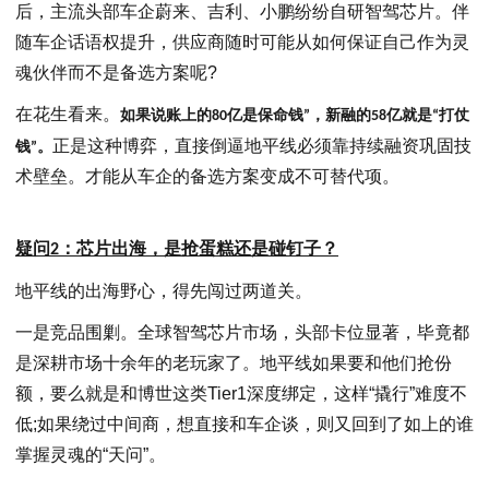
后，主流头部车企蔚来、吉利、小鹏纷纷自研智驾芯片。伴
随车企话语权提升，供应商随时可能从如何保证自己作为灵
魂伙伴而不是备选方案呢?
在花生看来。
如果说账上的
80
亿是保命钱”，新融的
58
亿就是“打仗
正是这种博弈，直接倒逼地平线必须靠持续融资巩固技
钱”。
术壁垒。才能从车企的备选方案变成不可替代项。
疑问
2
：
芯片出海，是抢蛋糕还是碰钉子？
地平线的出海野心，得先闯过两道关。
一是竞品围剿。全球智驾芯片市场，头部卡位显著，毕竟都
是深耕市场十余年的老玩家了。地平线如果要和他们抢份
额，要么就是和博世这类Tier1深度绑定，这样“撬行”难度不
低;如果绕过中间商，想直接和车企谈，则又回到了如上的谁
掌握灵魂的“天问”。