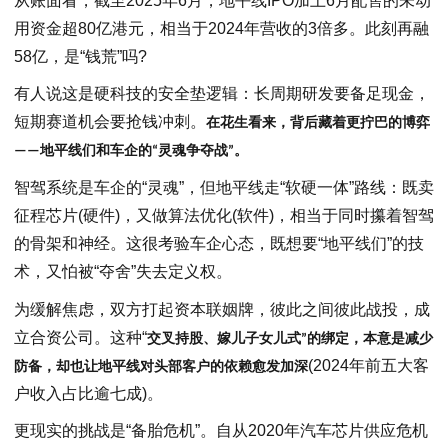
从账面看，截至2025年6月，地平线IPO加上6月配售的未动
用资金超80亿港元，相当于2024年营收的3倍多。此刻再融
58亿，是“钱荒”吗?
有人说这是硬科技的安全垫逻辑：长周期研发要备足现金，
短期赛道机会要抢钱冲刺。
在花生看来，背后藏着更拧巴的博弈
——地平线们和车企的“灵魂争夺战”。
智驾系统是车企的“灵魂”，但地平线走“软硬一体”路线：既卖
征程芯片(硬件)，又做算法优化(软件)，相当于同时攥着智驾
的骨架和神经。这很考验车企心态，既想要“地平线们”的技
术，又怕被“夺舍”失去定义权。
为缓解焦虑，双方打起资本联姻牌，彼此之间彼此战投，成
立合资公司。这种“
交叉持股、嫁儿子女儿式
”
的绑定，本意是减少
(2024年前五大客
防备，却也让地平线对头部客户的依赖愈发加深
户收入占比逾七成)。
更现实的挑战是“备胎危机”。自从2020年汽车芯片供应危机