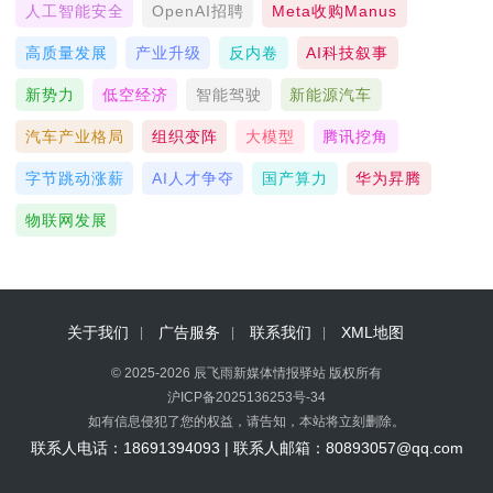
人工智能安全
OpenAI招聘
Meta收购Manus
高质量发展
产业升级
反内卷
AI科技叙事
新势力
低空经济
智能驾驶
新能源汽车
汽车产业格局
组织变阵
大模型
腾讯挖角
字节跳动涨薪
AI人才争夺
国产算力
华为昇腾
物联网发展
关于我们
广告服务
联系我们
XML地图
© 2025-2026 辰飞雨新媒体情报驿站 版权所有
沪ICP备2025136253号-34
如有信息侵犯了您的权益，请告知，本站将立刻删除。
联系人电话：18691394093 | 联系人邮箱：80893057@qq.com