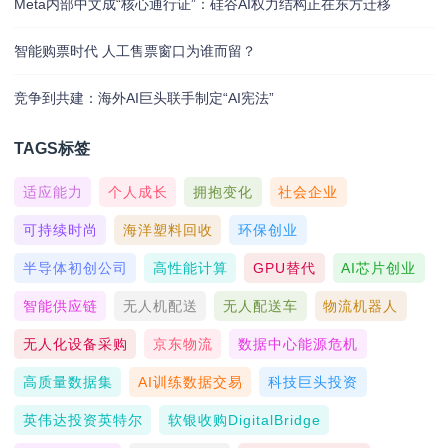
Meta内部中文成“核心通行证”：硅谷AI权力结构正在东方迁移
智能购票时代 人工售票窗口为谁而留？
竞争到共建：海外AI巨头联手制定“AI宪法”
TAGS标签
适应能力
个人成长
拥抱变化
社会企业
可持续时尚
海洋塑料回收
环保创业
半导体初创公司
高性能计算
GPU替代
AI芯片创业
智能供应链
无人机配送
无人配送车
物流机器人
无人化设备采购
京东物流
数据中心能源危机
高质量数据集
AI训练数据交易
科技巨头投资
英伟达投资英特尔
软银收购DigitalBridge