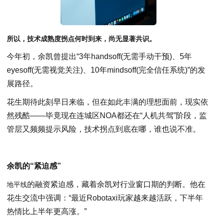
所以，
技术成熟度拐点何时到来，尚无
显著
共识。
今年初，余凯曾提出“3年handsoff(无需手动干预)、5年
eyesoff(无需视觉关注)、10年mindsoff(完全信任系统)”的发
展路径。
花生期待此刻早日来临，但在如此丰满的理想面前，现实依
然残酷——毕竟现在连城区NOA都还在“人机共驾”阶段，监
管层又频频提示风险，技术拐点到底在哪，谁也说不准。
余凯的“紧迫感”
的融资紧迫感，藏着余凯对行业窗口期的判断。他在
地平线
花生交流中强调：“最近Robotaxi玩家越来越活跃，下半年
热情比上半年更高涨。”