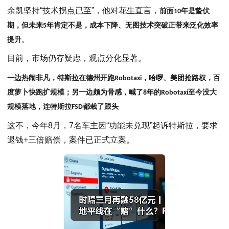
余凯坚持“技术拐点已至”，他对花生直言，
前面
年是蛰伏
10
期，但未来
年肯定不是，成本下降、无图技术突破正带来泛化效率
5
。
提升
目前，市场仍存疑虑，观点分化显著。
一边热闹非凡，特斯拉在德州开跑
，哈啰、美团抢路权，百
Robotaxi
度萝卜快跑扩规模；另一边颇为骨感，喊了
年的
至今没大
8
Robotaxi
规模落地，连特斯拉
都栽了跟头
FSD
这不，今年8月，7名车主因“功能未兑现”起诉特斯拉，要求
退钱+三倍赔偿，案件已正式立案。