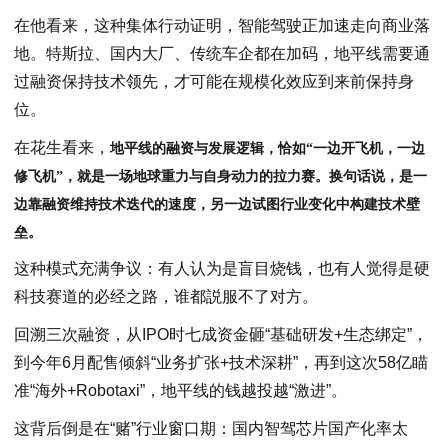
在他看来，这种集体行动证明，智能驾驶正加速走向商业落
地。特斯拉、国内大厂、传统车企都在加码，地平线需要通
过融资保持技术领先，才可能在规模化效应到来前保持身
位。
在花生看来，
地平线的融资与发展逻辑，
恰如
“
一边开飞机，一边
修飞机
”
，
就是一场地球重力与自身动力的拉力赛。换句话说，是一
边
靠融资维持技术迭代的速度，
另一边试图
行业变化中构建技术壁
垒。
这种模式充满争议：有人认为是盲目烧钱，也有人觉得是硬
科技赛道的必经之路，谁都説服不了对方。
回溯三次融资，从IPO时七成资金砸“基础研发+生态绑定”，
到今年6月配售倾斜“业务扩张+技术深耕”，再到这次58亿瞄
准“海外+Robotaxi”，地平线的钱越投越“激进”。
这背后倒是在“赌”行业窗口期：国内智驾芯片国产化率太