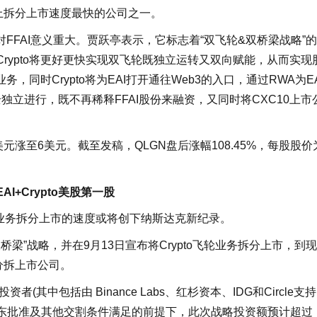
史上拆分上市速度最快的公司之一。
，对FFAI意义重大。贾跃亭表示，它标志着“双飞轮&双桥梁战略”
和Crypto将更好更快实现双飞轮既独立运转又双向赋能，从而实现
务，同时Crypto将为EAI打开通往Web3的入口，通过RWA为EA
独立进行，既不再稀释FFAI股份来融资，又同时将CXC10上市
美元涨至6美元。截至发稿，QLGN盘后涨幅108.45%，每股股价
AI+Crypto美股第一股
o飞轮业务拆分上市的速度或将创下纳斯达克新纪录。
轮双桥梁”战略，并在9月13日宣布将Crypto飞轮业务拆分上市，到
快分拆上市公司。
(其中包括由 Binance Labs、红杉资本、IDG和Circle支
在获得股东批准及其他交割条件满足的前提下，此次战略投资额预计超过