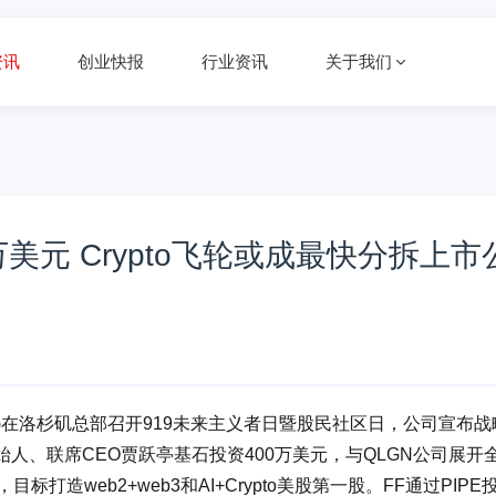
资讯
创业快报
行业资讯
关于我们
0万美元 Crypto飞轮或成最快分拆上市
I，简称FF)在洛杉矶总部召开919未来主义者日暨股民社区日，公司宣布战
始人、联席CEO贾跃亭基石投资400万美元，与QLGN公司展开
目标打造web2+web3和AI+Crypto美股第一股。FF通过PIPE