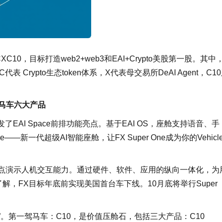
0，目标打造web2+web3和EAI+Crypto美股第一股。其中
rypto生态token体系，X代表母交易所DeAI Agent，C1
三驾马车六大产品
首发了EAI Space前排功能亮点。基于EAI OS，座舱支持语音、手
—新一代超级AI智能座舱，让FX Super One成为你的Vehicl
pace，重点演示人机交互能力。通过硬件、软件、应用的纵向一体化，为
了解，FX目标年底前实现美国首台车下线。10月底将举行Super
产品”。第一驾马车：C10，是价值压舱石，包括三大产品：C10