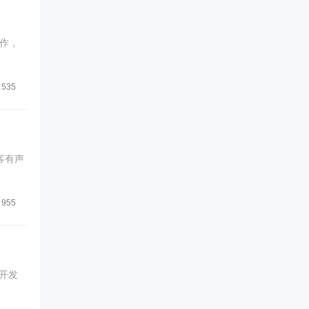
作，
535
客有声
955
开发