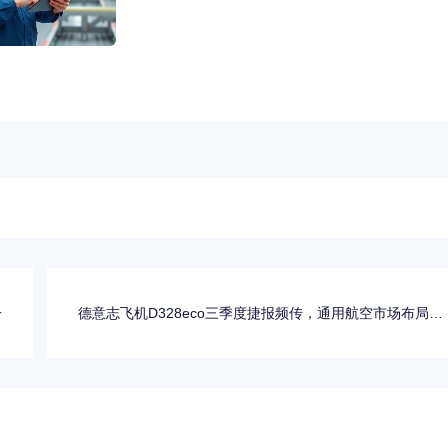
一
德意志飞机D328eco三季度捷报频传，通用航空市场布局再
提