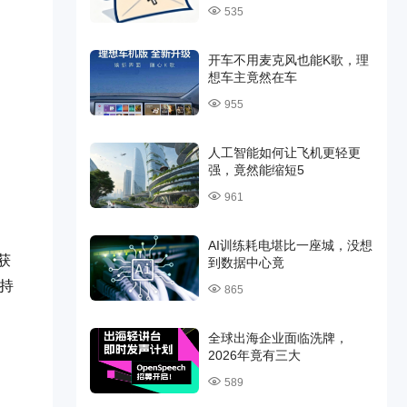
535
开车不用麦克风也能K歌，理
想车主竟然在车
955
人工智能如何让飞机更轻更
强，竟然能缩短5
961
AI训练耗电堪比一座城，没想
获
到数据中心竟
将持
865
全球出海企业面临洗牌，
2026年竟有三大
589