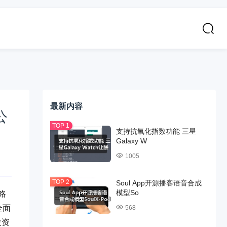
最新内容
公
支持抗氧化指数功能 三星
Galaxy W
1005
Soul App开源播客语音合成
模型So
略
全面
568
投资