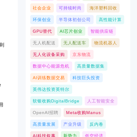
社会企业
可持续时尚
海洋塑料回收
环保创业
半导体初创公司
高性能计算
GPU替代
AI芯片创业
智能供应链
，
无人机配送
无人配送车
物流机器人
0则
无人化设备采购
京东物流
数据中心能源危机
高质量数据集
AI训练数据交易
科技巨头投资
e
英伟达投资英特尔
软银收购DigitalBridge
人工智能安全
用
OpenAI招聘
Meta收购Manus
高质量发展
产业升级
反内卷
AI科技叙事
新势力
低空经济