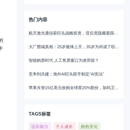
热门内容
航天激光通信获巨头战略投资，背后竟隐藏着国产替代的关键布局
的
大厂围城真相：25岁被捧上天，35岁为何成了职场弃子？
中
智能购票时代 人工售票窗口为谁而留？
竞争到共建：海外AI巨头联手制定“AI宪法”
苹果斥资15亿美元收购全球星20%股份，加码卫星通讯布局
TAGS标签
适应能力
个人成长
拥抱变化