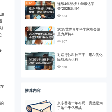
连续4年登榜！华曦达荣
登“2025深圳企
的加
633
股
I
2025世界青年科学家峰会暨
艾力斯特AI
公
807
为
对话行沙科技王宇：用AI优化
民航地面运行
558
现在
推荐内容
持的
京东香港十年布局，竟然是为
了这个千亿级战