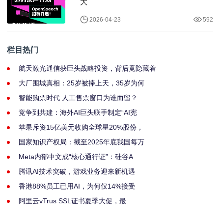
大
2026-04-23
592
栏目热门
航天激光通信获巨头战略投资，背后竟隐藏着
大厂围城真相：25岁被捧上天，35岁为何
智能购票时代 人工售票窗口为谁而留？
竞争到共建：海外AI巨头联手制定“AI宪
苹果斥资15亿美元收购全球星20%股份，
国家知识产权局：截至2025年底我国每万
Meta内部中文成“核心通行证”：硅谷A
腾讯AI技术突破，游戏业务迎来新机遇
香港88%员工已用AI，为何仅14%接受
阿里云vTrus SSL证书夏季大促，最