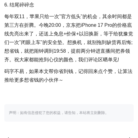
6. 结尾碎碎念
每年双11，苹果只给一次"官方低头"的机会，其余时间都是
第三方在折腾。今晚20:00，京东把iPhone 17 Pro的价格底
线先亮出来了，还送上免息+价保+以旧换新，等于给犹豫党
们一次"闭眼上车"的安全垫。想换机，就别拖到缺货再后悔;
想省钱，就把闹钟调到19:58，提前两分钟进直播间把券领
齐。祝大家都能抢到心仪的颜色，我们评论区晒单见!
码字不易，如果本文帮你省到钱，记得回来点个赞，让算法
推给更多想省钱的小伙伴～
声明：如有信息侵犯了您的权益，请告知，本站将立刻删除。