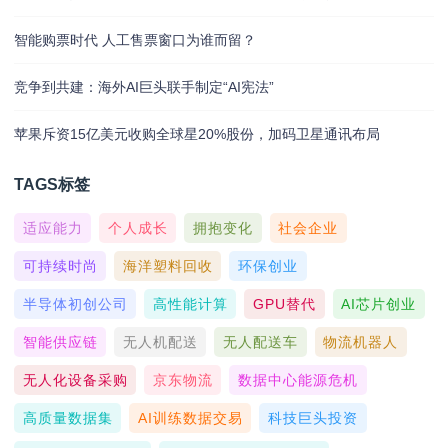
智能购票时代 人工售票窗口为谁而留？
竞争到共建：海外AI巨头联手制定“AI宪法”
苹果斥资15亿美元收购全球星20%股份，加码卫星通讯布局
TAGS标签
适应能力
个人成长
拥抱变化
社会企业
可持续时尚
海洋塑料回收
环保创业
半导体初创公司
高性能计算
GPU替代
AI芯片创业
智能供应链
无人机配送
无人配送车
物流机器人
无人化设备采购
京东物流
数据中心能源危机
高质量数据集
AI训练数据交易
科技巨头投资