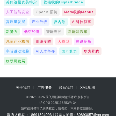
英伟达投资英特尔
软银收购DigitalBridge
人工智能安全
OpenAI招聘
Meta收购Manus
高质量发展
产业升级
反内卷
AI科技叙事
新势力
低空经济
智能驾驶
新能源汽车
汽车产业格局
组织变阵
大模型
腾讯挖角
字节跳动涨薪
AI人才争夺
国产算力
华为昇腾
物联网发展
关于我们
广告服务
联系我们
XML地图
© 2025-2026 辰飞雨新媒体情报驿站 版权所有
沪ICP备2025136253号-34
如有信息侵犯了您的权益，请告知，本站将立刻删除。
联系人电话：18691394093 | 联系人邮箱：80893057@qq.com