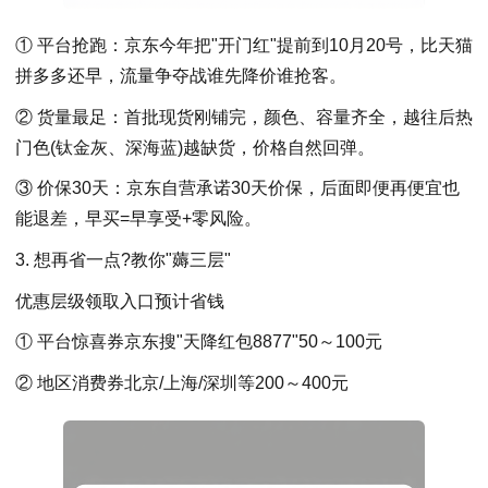
① 平台抢跑：京东今年把"开门红"提前到10月20号，比天猫
拼多多还早，流量争夺战谁先降价谁抢客。
② 货量最足：首批现货刚铺完，颜色、容量齐全，越往后热
门色(钛金灰、深海蓝)越缺货，价格自然回弹。
③ 价保30天：京东自营承诺30天价保，后面即便再便宜也
能退差，早买=早享受+零风险。
3. 想再省一点?教你"薅三层"
优惠层级领取入口预计省钱
① 平台惊喜券京东搜"天降红包8877"50～100元
② 地区消费券北京/上海/深圳等200～400元