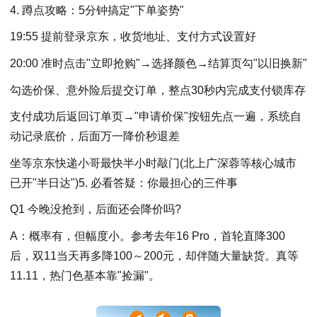
4. 蹲点攻略：5分钟搞定"下单姿势"
19:55 提前登录京东，收货地址、支付方式设置好
20:00 准时点击"立即抢购"→选择颜色→结算页勾"以旧换新"
勾选价保、意外险后提交订单，整点30秒内完成支付锁库存
支付成功后返回订单页→"申请价保"按钮先点一遍，系统自
动记录底价，后面万一降价秒退差
坐等京东快递小哥最快半小时敲门(北上广深蓉等核心城市
已开"半日达")5. 必看答疑：你最担心的三件事
Q1 今晚没抢到，后面还会降价吗?
A：概率有，但幅度小。参考去年16 Pro，首轮直降300
后，双11当天再多降100～200元，却伴随大量缺货。真等
11.11，热门色基本靠"捡漏"。