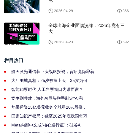
竟
2026-04-29
866
全球出海企业面临洗牌，2026年竟有三
大
2026-04-23
592
栏目热门
航天激光通信获巨头战略投资，背后竟隐藏着
大厂围城真相：25岁被捧上天，35岁为何
智能购票时代 人工售票窗口为谁而留？
竞争到共建：海外AI巨头联手制定“AI宪
苹果斥资15亿美元收购全球星20%股份，
国家知识产权局：截至2025年底我国每万
Meta内部中文成“核心通行证”：硅谷A