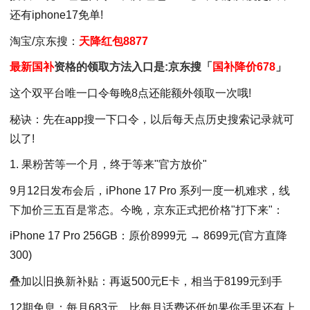
还有iphone17免单!
淘宝/京东搜：
天降红包8877
最新国补
资格的领取方法入口是:京东搜「
国补降价678
」
这个双平台唯一口令每晚8点还能额外领取一次哦!
秘诀：先在app搜一下口令，以后每天点历史搜索记录就可
以了!
1. 果粉苦等一个月，终于等来"官方放价"
9月12日发布会后，iPhone 17 Pro 系列一度一机难求，线
下加价三五百是常态。今晚，京东正式把价格"打下来"：
iPhone 17 Pro 256GB：原价8999元 → 8699元(官方直降
300)
叠加以旧换新补贴：再返500元E卡，相当于8199元到手
12期免息：每月683元，比每月话费还低如果你手里还有上