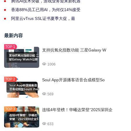
腾讯AI技术突破，游戏业务迎来新机遇
香港88%员工已用AI，为何仅14%接受
阿里云vTrus SSL证书夏季大促，最
最新内容
支持抗氧化指数功能 三星Galaxy W
1006
Soul App开源播客语音合成模型So
569
连续4年登榜！华曦达荣登“2025深圳企
633