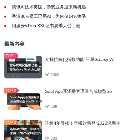
腾讯AI技术突破，游戏业务迎来新机遇
香港88%员工已用AI，为何仅14%接受
阿里云vTrus SSL证书夏季大促，最
最新内容
支持抗氧化指数功能 三星Galaxy W
1006
Soul App开源播客语音合成模型So
569
连续4年登榜！华曦达荣登“2025深圳企
633