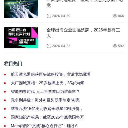
竟
2026-04-29
866
全球出海企业面临洗牌，2026年竟有三
大
2026-04-23
592
栏目热门
航天激光通信获巨头战略投资，背后竟隐藏着
大厂围城真相：25岁被捧上天，35岁为何
智能购票时代 人工售票窗口为谁而留？
竞争到共建：海外AI巨头联手制定“AI宪
苹果斥资15亿美元收购全球星20%股份，
国家知识产权局：截至2025年底我国每万
Meta内部中文成“核心通行证”：硅谷A