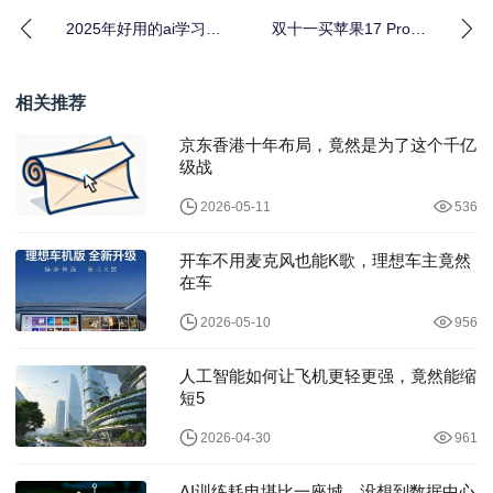
2025年好用的ai学习机
双十一买苹果17 Pro最
推荐：这5款学习机家长
划算！10月20日晚8点
一定要了解
首轮降价开
相关推荐
京东香港十年布局，竟然是为了这个千亿
级战
2026-05-11
536
开车不用麦克风也能K歌，理想车主竟然
在车
2026-05-10
956
人工智能如何让飞机更轻更强，竟然能缩
短5
2026-04-30
961
AI训练耗电堪比一座城，没想到数据中心