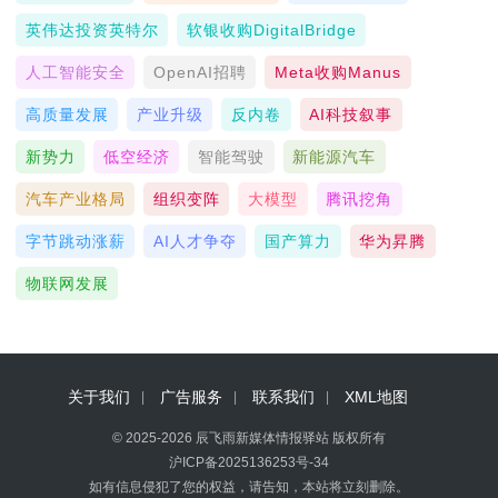
英伟达投资英特尔
软银收购DigitalBridge
人工智能安全
OpenAI招聘
Meta收购Manus
高质量发展
产业升级
反内卷
AI科技叙事
新势力
低空经济
智能驾驶
新能源汽车
汽车产业格局
组织变阵
大模型
腾讯挖角
字节跳动涨薪
AI人才争夺
国产算力
华为昇腾
物联网发展
关于我们
广告服务
联系我们
XML地图
© 2025-2026 辰飞雨新媒体情报驿站 版权所有
沪ICP备2025136253号-34
如有信息侵犯了您的权益，请告知，本站将立刻删除。