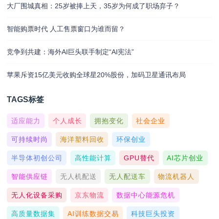
大厂围城真相：25岁被捧上天，35岁为何成了职场弃子？
智能购票时代 人工售票窗口为谁而留？
竞争到共建：海外AI巨头联手制定“AI宪法”
苹果斥资15亿美元收购全球星20%股份，加码卫星通讯布局
TAGS标签
适应能力
个人成长
拥抱变化
社会企业
可持续时尚
海洋塑料回收
环保创业
半导体初创公司
高性能计算
GPU替代
AI芯片创业
智能供应链
无人机配送
无人配送车
物流机器人
无人化设备采购
京东物流
数据中心能源危机
高质量数据集
AI训练数据交易
科技巨头投资