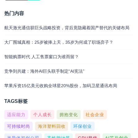
热门内容
航天激光通信获巨头战略投资，背后竟隐藏着国产替代的关键布局
大厂围城真相：25岁被捧上天，35岁为何成了职场弃子？
智能购票时代 人工售票窗口为谁而留？
竞争到共建：海外AI巨头联手制定“AI宪法”
苹果斥资15亿美元收购全球星20%股份，加码卫星通讯布局
TAGS标签
适应能力
个人成长
拥抱变化
社会企业
可持续时尚
海洋塑料回收
环保创业
半导体初创公司
高性能计算
GPU替代
AI芯片创业