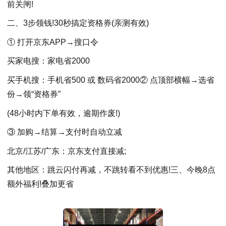
前关闸!
二、3步领钱!30秒搞定资格券(亲测有效)
① 打开京东APP→搜口令
买家电搜：家电省2000
买手机搜：手机省500 或 数码省2000② 点顶部横幅→选省
份→领“资格券”
(48小时内下单有效，逾期作废!)
③ 加购→结算→支付时自动立减
北京/江苏/广东：京东支付直接减;
其他地区：跳云闪付再减，不跳转看不到优惠!三、今晚8点
额外福利!叠加更省