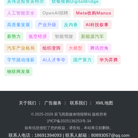
英伟达投资英特尔
软银收购DigitalBridge
人工智能安全
OpenAI招聘
Meta收购Manus
高质量发展
产业升级
反内卷
AI科技叙事
新势力
低空经济
智能驾驶
新能源汽车
汽车产业格局
组织变阵
大模型
腾讯挖角
字节跳动涨薪
AI人才争夺
国产算力
华为昇腾
物联网发展
关于我们
广告服务
联系我们
XML地图
© 2025-2026 辰飞雨新媒体情报驿站 版权所有
沪ICP备2025136253号-34
如有信息侵犯了您的权益，请告知，本站将立刻删除。
联系人电话：18691394093 | 联系人邮箱：80893057@qq.com