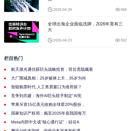
2026-04-29
866
全球出海企业面临洗牌，2026年竟有三
大
2026-04-23
592
栏目热门
航天激光通信获巨头战略投资，背后竟隐藏着
大厂围城真相：25岁被捧上天，35岁为何
智能购票时代 人工售票窗口为谁而留？
竞争到共建：海外AI巨头联手制定“AI宪
苹果斥资15亿美元收购全球星20%股份，
国家知识产权局：截至2025年底我国每万
Meta内部中文成“核心通行证”：硅谷A
腾讯AI技术突破，游戏业务迎来新机遇