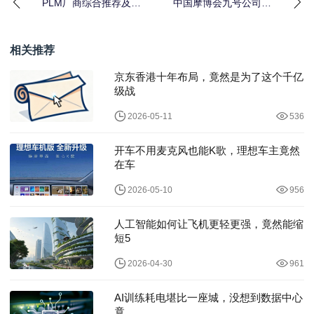
PLM厂商综合推荐及排
中国摩博会九号公司何
名：不同规模大小的企
飞龙：真正的智能电
业，如何选择PLM
摩，应能“越骑越懂你”
相关推荐
京东香港十年布局，竟然是为了这个千亿
级战
2026-05-11
536
开车不用麦克风也能K歌，理想车主竟然
在车
2026-05-10
956
人工智能如何让飞机更轻更强，竟然能缩
短5
2026-04-30
961
AI训练耗电堪比一座城，没想到数据中心
竟