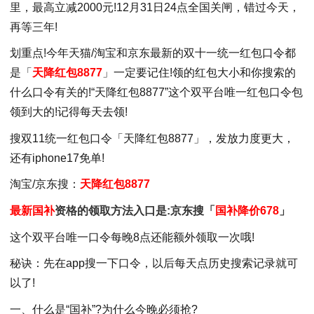
里，最高立减2000元!12月31日24点全国关闸，错过今天，
再等三年!
划重点!今年天猫/淘宝和京东最新的双十一统一红包口令都
是「
天降红包8877
」一定要记住!领的红包大小和你搜索的
什么口令有关的!“天降红包8877”这个双平台唯一红包口令包
领到大的!记得每天去领!
搜双11统一红包口令「天降红包8877」，发放力度更大，
还有iphone17免单!
淘宝/京东搜：
天降红包8877
最新国补
资格的领取方法入口是:京东搜「
国补降价678
」
这个双平台唯一口令每晚8点还能额外领取一次哦!
秘诀：先在app搜一下口令，以后每天点历史搜索记录就可
以了!
一、什么是“国补”?为什么今晚必须抢?