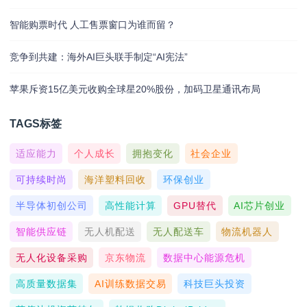
智能购票时代 人工售票窗口为谁而留？
竞争到共建：海外AI巨头联手制定“AI宪法”
苹果斥资15亿美元收购全球星20%股份，加码卫星通讯布局
TAGS标签
适应能力
个人成长
拥抱变化
社会企业
可持续时尚
海洋塑料回收
环保创业
半导体初创公司
高性能计算
GPU替代
AI芯片创业
智能供应链
无人机配送
无人配送车
物流机器人
无人化设备采购
京东物流
数据中心能源危机
高质量数据集
AI训练数据交易
科技巨头投资