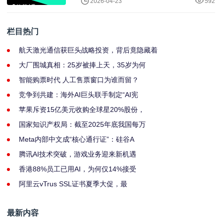
2026-04-23
592
栏目热门
航天激光通信获巨头战略投资，背后竟隐藏着
大厂围城真相：25岁被捧上天，35岁为何
智能购票时代 人工售票窗口为谁而留？
竞争到共建：海外AI巨头联手制定“AI宪
苹果斥资15亿美元收购全球星20%股份，
国家知识产权局：截至2025年底我国每万
Meta内部中文成“核心通行证”：硅谷A
腾讯AI技术突破，游戏业务迎来新机遇
香港88%员工已用AI，为何仅14%接受
阿里云vTrus SSL证书夏季大促，最
最新内容