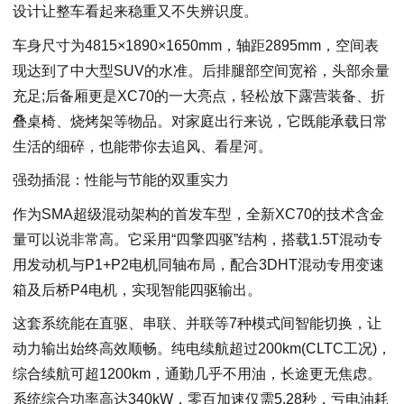
设计让整车看起来稳重又不失辨识度。
车身尺寸为4815×1890×1650mm，轴距2895mm，空间表
现达到了中大型SUV的水准。后排腿部空间宽裕，头部余量
充足;后备厢更是XC70的一大亮点，轻松放下露营装备、折
叠桌椅、烧烤架等物品。对家庭出行来说，它既能承载日常
生活的细碎，也能带你去追风、看星河。
强劲插混：性能与节能的双重实力
作为SMA超级混动架构的首发车型，全新XC70的技术含金
量可以说非常高。它采用“四擎四驱”结构，搭载1.5T混动专
用发动机与P1+P2电机同轴布局，配合3DHT混动专用变速
箱及后桥P4电机，实现智能四驱输出。
这套系统能在直驱、串联、并联等7种模式间智能切换，让
动力输出始终高效顺畅。纯电续航超过200km(CLTC工况)，
综合续航可超1200km，通勤几乎不用油，长途更无焦虑。
系统综合功率高达340kW，零百加速仅需5.28秒，亏电油耗