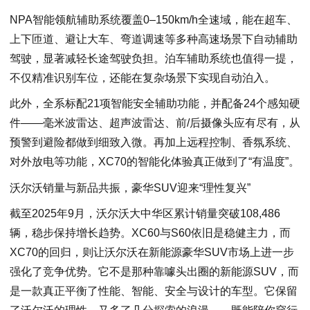
NPA智能领航辅助系统覆盖0–150km/h全速域，能在超车、
上下匝道、避让大车、弯道调速等多种高速场景下自动辅助
驾驶，显著减轻长途驾驶负担。泊车辅助系统也值得一提，
不仅精准识别车位，还能在复杂场景下实现自动泊入。
此外，全系标配21项智能安全辅助功能，并配备24个感知硬
件——毫米波雷达、超声波雷达、前/后摄像头应有尽有，从
预警到避险都做到细致入微。再加上远程控制、香氛系统、
对外放电等功能，XC70的智能化体验真正做到了“有温度”。
沃尔沃销量与新品共振，豪华SUV迎来“理性复兴”
截至2025年9月，沃尔沃大中华区累计销量突破108,486
辆，稳步保持增长趋势。XC60与S60依旧是稳健主力，而
XC70的回归，则让沃尔沃在新能源豪华SUV市场上进一步
强化了竞争优势。它不是那种靠噱头出圈的新能源SUV，而
是一款真正平衡了性能、智能、安全与设计的车型。它保留