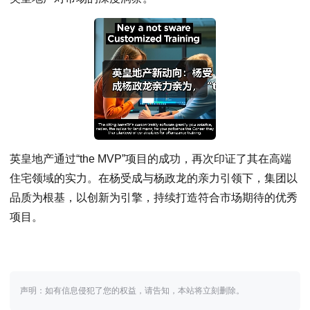
英皇地产通过“the MVP”项目的成功，再次印证了其在高端
住宅领域的实力。在杨受成与杨政龙的亲力引领下，集团以
品质为根基，以创新为引擎，持续打造符合市场期待的优秀
项目。
声明：如有信息侵犯了您的权益，请告知，本站将立刻删除。