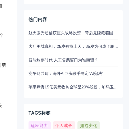
知
热门内容
航天激光通信获巨头战略投资，背后竟隐藏着国产替代的关键布局
个
大厂围城真相：25岁被捧上天，35岁为何成了职场弃子？
智能购票时代 人工售票窗口为谁而留？
创新
竞争到共建：海外AI巨头联手制定“AI宪法”
苹果斥资15亿美元收购全球星20%股份，加码卫星通讯布局
长
TAGS标签
适应能力
个人成长
拥抱变化