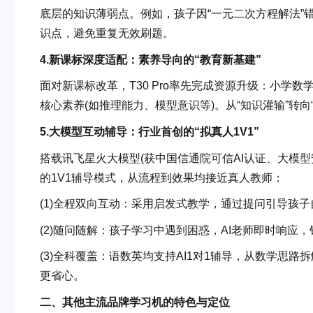
底层的知识薄弱点。例如，孩子因“一元二次方程解法”错
识点，避免重复无效刷题。
4.
新课标深度适配：素养导向的“教育新基建”
面对新课标改革，T30 Pro率先完成资源升级：小学数学
核心素养(如推理能力、模型意识等)。从“知识灌输”转
5.
大模型互动辅导：行业首创的“
拟
真人1V1”
搭载讯飞星火大模型(获中国信通院可信AI认证、大模型安
的1V1辅导模式，从流程到效果均接近真人教师：
(1)全程双向互动：采用启发式教学，通过提问引导孩子
(2)随问随解：孩子学习中遇到困惑，AI老师即时响应
(3)全科覆盖：语数英均支持AI1对1辅导，从数学思
更省心。
二、其他主流品牌学习机的特色与定位