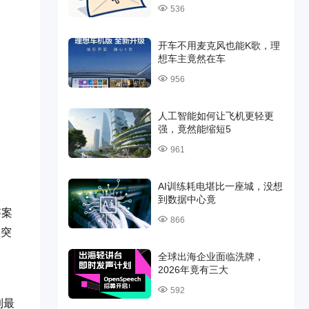
536
开车不用麦克风也能K歌，理
想车主竟然在车
956
人工智能如何让飞机更轻更
强，竟然能缩短5
961
AI训练耗电堪比一座城，没想
到数据中心竟
答案
866
子突
全球出海企业面临洗牌，
2026年竟有三大
592
到最