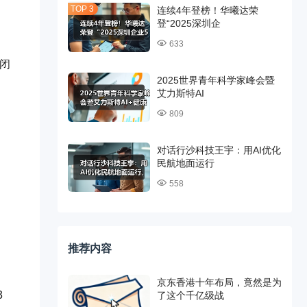
连续4年登榜！华曦达荣
登“2025深圳企
633
习闭
2025世界青年科学家峰会暨
艾力斯特AI
809
对话行沙科技王宇：用AI优化
民航地面运行
558
推荐内容
京东香港十年布局，竟然是为
3
了这个千亿级战