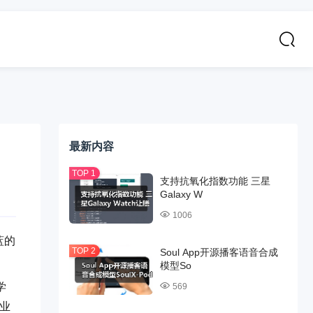
最新内容
支持抗氧化指数功能 三星
Galaxy W
1006
蓝的
Soul App开源播客语音合成
模型So
学
569
作业