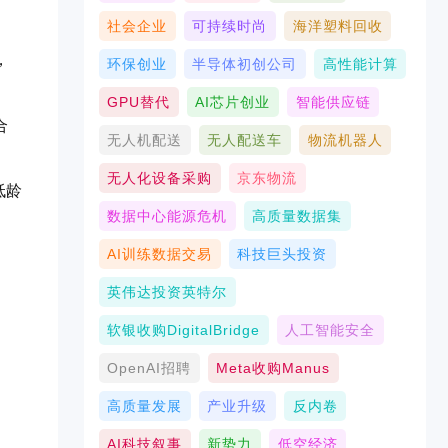
社会企业
可持续时尚
海洋塑料回收
，
环保创业
半导体初创公司
高性能计算
GPU替代
AI芯片创业
智能供应链
合
无人机配送
无人配送车
物流机器人
无人化设备采购
京东物流
低龄
数据中心能源危机
高质量数据集
AI训练数据交易
科技巨头投资
英伟达投资英特尔
软银收购DigitalBridge
人工智能安全
OpenAI招聘
Meta收购Manus
高质量发展
产业升级
反内卷
AI科技叙事
新势力
低空经济